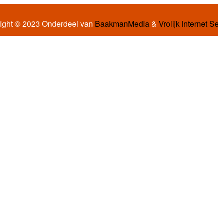
ight © 2023 Onderdeel van
BaakmanMedia
&
Vrolijk Internet S