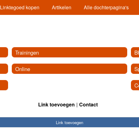
Linktegoed kopen
Artikelen
Alle dochterpagina's
Trainingen
B
Online
S
C
Link toevoegen
Contact
Link toevoegen