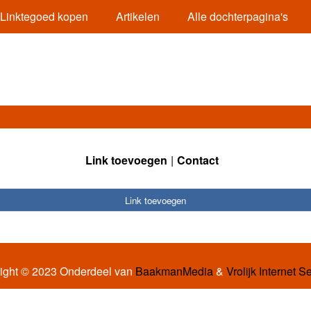
Linktegoed kopen
Artikelen
Alle dochterpagina's
Link toevoegen
Contact
Link toevoegen
ight © 2023 Onderdeel van
BaakmanMedia
&
Vrolijk Internet S